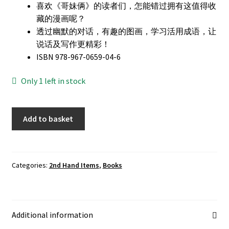
喜欢《哥妹俩》的读者们，怎能错过拥有这值得收
藏的漫画呢？
透过幽默的对话，有趣的图画，学习活用成语，让
说话及写作更精彩！
ISBN 978-967-0659-04-6
Only 1 left in stock
哥
Add to basket
妹
俩
漫
画
Categories:
2nd Hand Items
,
Books
故
事
10
Additional information
quantity