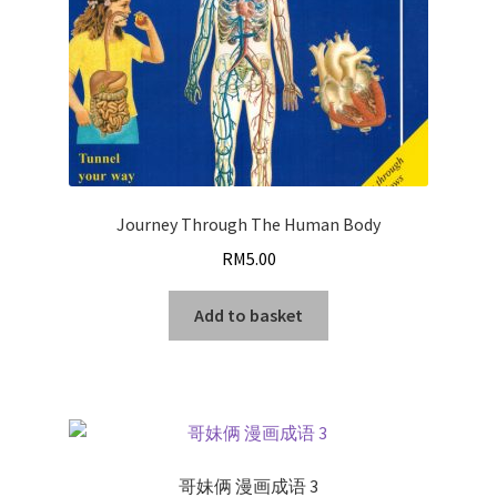
Journey Through The Human Body
RM
5.00
Add to basket
哥妹俩 漫画成语 3