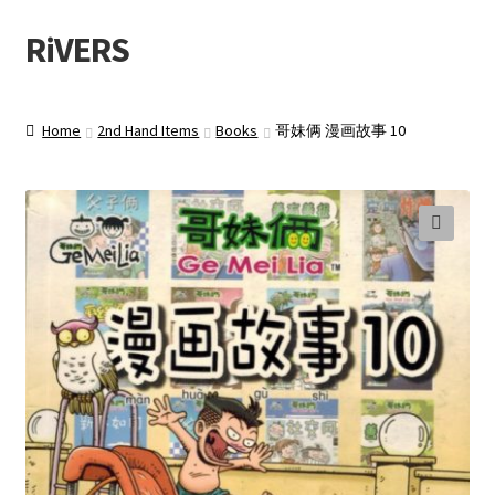
RiVERS
Skip
Skip
to
to
navigation
content
Home
2nd Hand Items
Books
哥妹俩 漫画故事 10
🔍